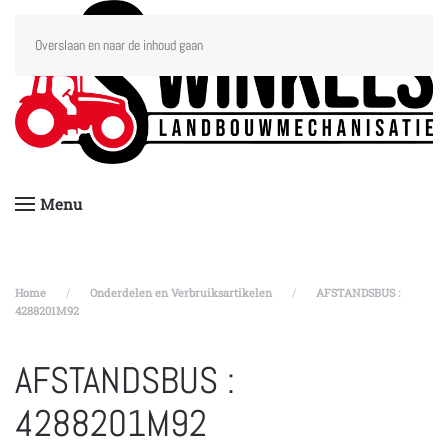
Overslaan en naar de inhoud gaan
Menu
Home
Onderdelen en Verbruiksartikelen
AFSTANDSBUS :
4288201M92
AFSTANDSBUS :
4288201M92