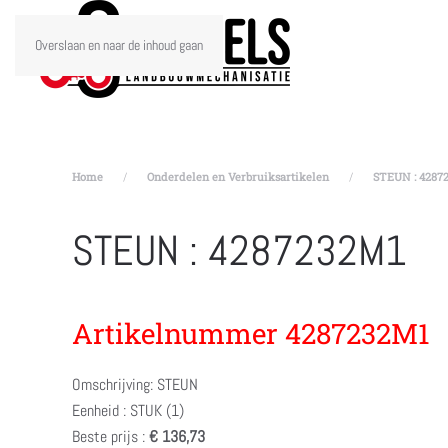
Overslaan en naar de inhoud gaan
Home
Onderdelen en Verbruiksartikelen
STEUN : 4287
STEUN : 4287232M1
Artikelnummer 4287232M1
Omschrijving: STEUN
Eenheid : STUK (1)
Beste prijs :
€ 136,73