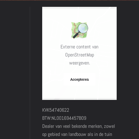
Externe content van
OpenStreetMap
weergeven.
Accepteren
KVK54740622
BTW:NL001694457B09
Dealer van veel bekende merken, zowel
op gebied van landbouw als in de tuin