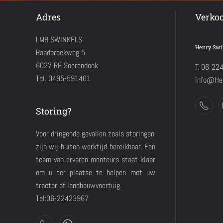
Adres
Verko
LMB SWINKELS
Henry Swi
Raadbroekweg 5
6027 RE Soerendonk
T. 06-22
Tel. 0495-591401
info@Hen
Storing?
Voor dringende gevallen zoals storingen
zijn wij buiten werktijd bereikbaar. Een
team van ervaren monteurs staat klaar
om u ter plaatse te helpen met uw
tractor of landbouwvoertuig.
Tel:06-22423967