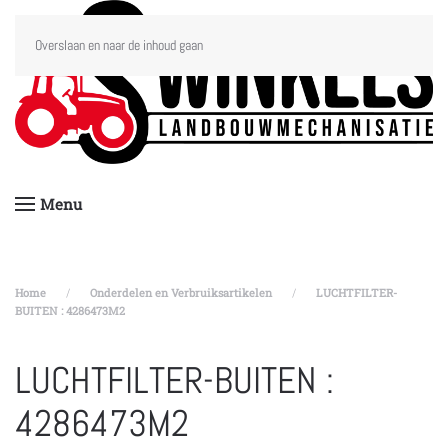
Overslaan en naar de inhoud gaan
Menu
Home
Onderdelen en Verbruiksartikelen
LUCHTFILTER-
BUITEN : 4286473M2
LUCHTFILTER-BUITEN :
4286473M2