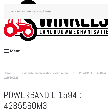
Overslaan en naar de inhoud gaan
Menu
Home
Onderdelen en Verbruiksartikelen
POWERBAND L-1594 :
4285560M3
POWERBAND L-1594 :
4285560M3