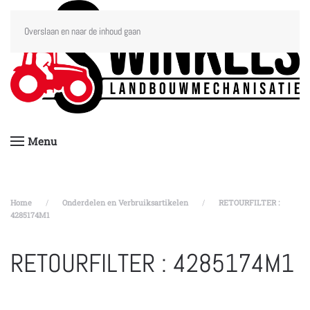
Overslaan en naar de inhoud gaan
Menu
Home
Onderdelen en Verbruiksartikelen
RETOURFILTER :
4285174M1
RETOURFILTER : 4285174M1