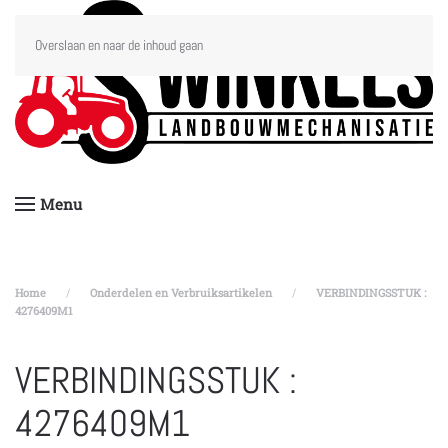
Overslaan en naar de inhoud gaan
Menu
Home
Onderdelen en Verbruiksartikelen
VERBINDINGSSTUK :
4276409M1
VERBINDINGSSTUK :
4276409M1