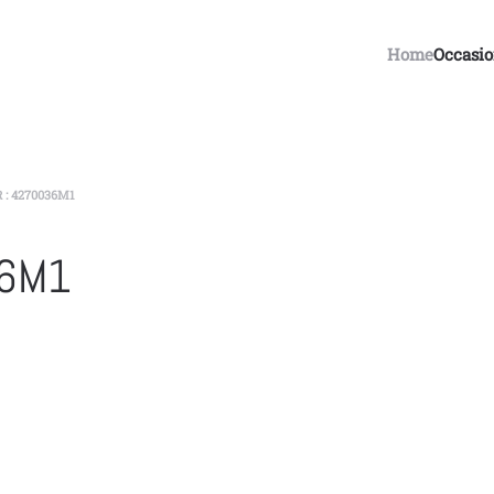
Home
Occasi
: 4270036M1
36M1