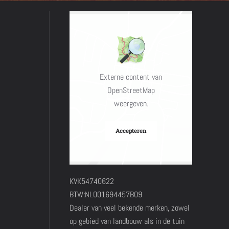
Externe content van
OpenStreetMap
weergeven.
Accepteren
KVK54740622
BTW:NL001694457B09
Dealer van veel bekende merken, zowel
op gebied van landbouw als in de tuin