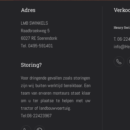
Adres
Verko
LMB SWINKELS
Henry Swi
Raadbroekweg 5
6027 RE Soerendonk
T. 06-22
Tel. 0495-591401
info@Hen
Storing?
Voor dringende gevallen zoals storingen
zijn wij buiten werktijd bereikbaar. Een
team van ervaren monteurs staat klaar
om u ter plaatse te helpen met uw
tractor of landbouwvoertuig.
Tel:06-22423967