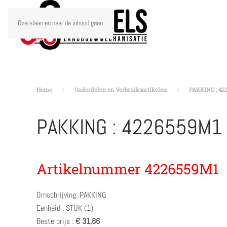
Overslaan en naar de inhoud gaan
Home
Onderdelen en Verbruiksartikelen
PAKKING : 42
PAKKING : 4226559M1
Artikelnummer 4226559M1
Omschrijving: PAKKING
Eenheid : STUK (1)
Beste prijs :
€ 31,66