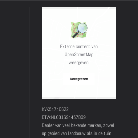
Externe content van
OpenStreetMap
weergeven.
Accepteren
KVK54740622
BTW:NL001694457B09
Dealer van veel bekende merken, zowel
op gebied van landbouw als in de tuin