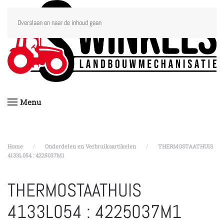
Overslaan en naar de inhoud gaan
Menu
Home
Onderdelen en Verbruiksartikelen
THERMOSTAATHUIS
4133L054 : 4225037M1
THERMOSTAATHUIS
4133L054 : 4225037M1