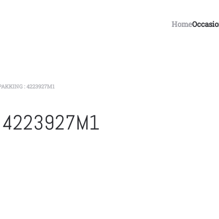
Home
Occasi
AKKING : 4223927M1
: 4223927M1