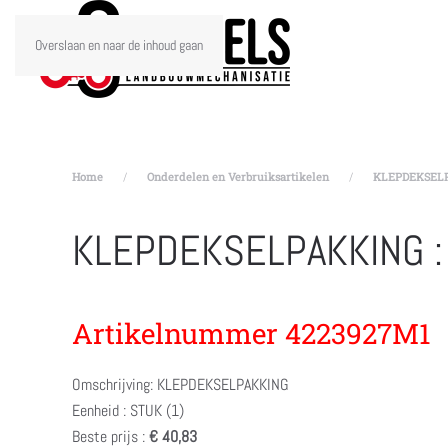
Overslaan en naar de inhoud gaan
Home
Onderdelen en Verbruiksartikelen
KLEPDEKSELP
KLEPDEKSELPAKKING 
Artikelnummer 4223927M1
Omschrijving: KLEPDEKSELPAKKING
Eenheid : STUK (1)
Beste prijs :
€ 40,83