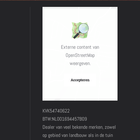
Externe content van
OpenStreetMap
weergeven.
Accepteren
KVK54740622
BTW:NL001694457B09
Dealer van veel bekende merken, zowel
op gebied van landbouw als in de tuin