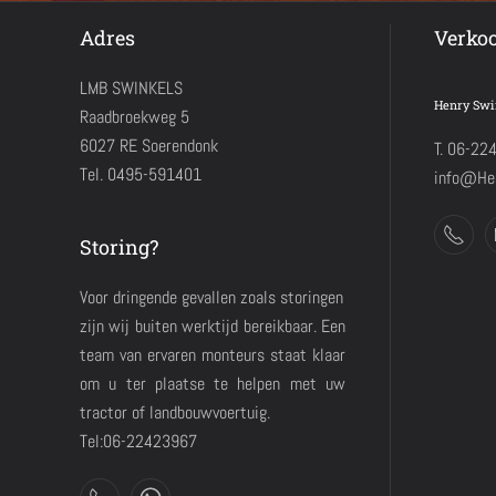
Adres
Verko
LMB SWINKELS
Henry Swi
Raadbroekweg 5
6027 RE Soerendonk
T. 06-22
Tel. 0495-591401
info@Hen
Storing?
Voor dringende gevallen zoals storingen
zijn wij buiten werktijd bereikbaar. Een
team van ervaren monteurs staat klaar
om u ter plaatse te helpen met uw
tractor of landbouwvoertuig.
Tel:06-22423967