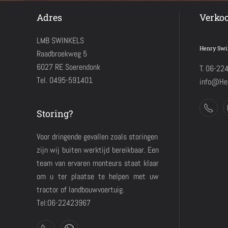
Adres
Verko
LMB SWINKELS
Henry Swi
Raadbroekweg 5
6027 RE Soerendonk
T. 06-22
Tel. 0495-591401
info@Hen
Storing?
Voor dringende gevallen zoals storingen
zijn wij buiten werktijd bereikbaar. Een
team van ervaren monteurs staat klaar
om u ter plaatse te helpen met uw
tractor of landbouwvoertuig.
Tel:06-22423967