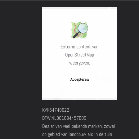
Externe content van
OpenStreetMap
weergeven.
Accepteren
KVK54740622
BTW:NL001694457B09
Dealer van veel bekende merken, zowel
op gebied van landbouw als in de tuin