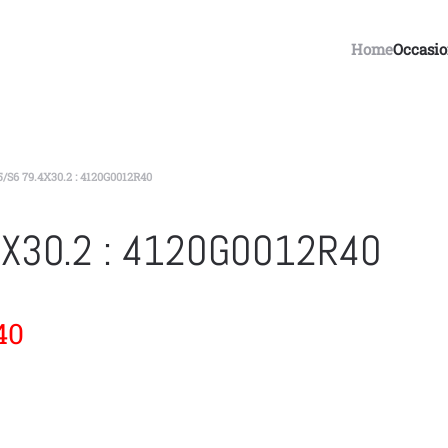
Home
Occasi
S6 79.4X30.2 : 4120G0012R40
4X30.2 : 4120G0012R40
40