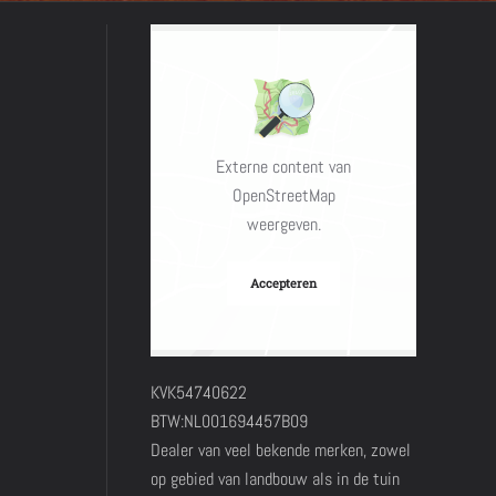
Externe content van
OpenStreetMap
weergeven.
Accepteren
KVK54740622
BTW:NL001694457B09
Dealer van veel bekende merken, zowel
op gebied van landbouw als in de tuin