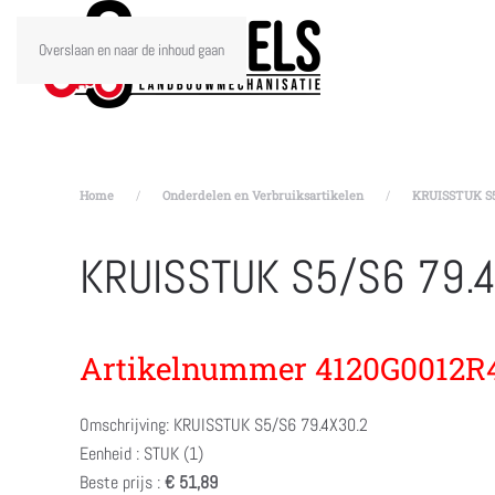
Overslaan en naar de inhoud gaan
Home
Onderdelen en Verbruiksartikelen
KRUISSTUK S5/
KRUISSTUK S5/S6 79.
Artikelnummer 4120G0012R
Omschrijving: KRUISSTUK S5/S6 79.4X30.2
Eenheid : STUK (1)
Beste prijs :
€ 51,89