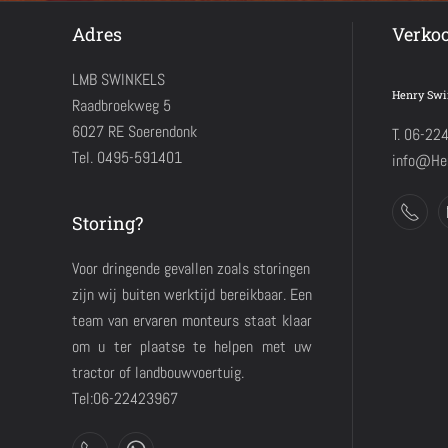
Adres
Verko
LMB SWINKELS
Henry Swi
Raadbroekweg 5
6027 RE Soerendonk
T. 06-22
Tel. 0495-591401
info@Hen
Storing?
Voor dringende gevallen zoals storingen
zijn wij buiten werktijd bereikbaar. Een
team van ervaren monteurs staat klaar
om u ter plaatse te helpen met uw
tractor of landbouwvoertuig.
Tel:06-22423967