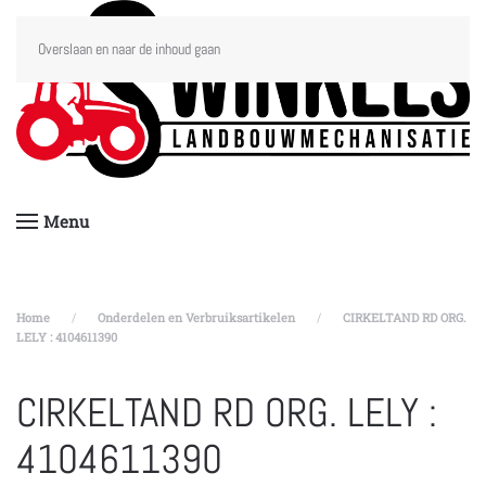
Overslaan en naar de inhoud gaan
Menu
Home
Onderdelen en Verbruiksartikelen
CIRKELTAND RD ORG.
LELY : 4104611390
CIRKELTAND RD ORG. LELY :
4104611390