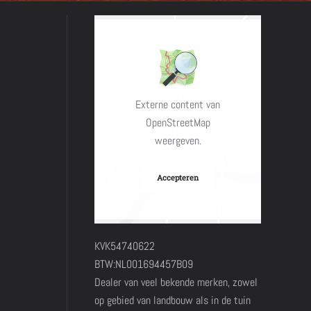
Externe content van
OpenStreetMap
weergeven.
Accepteren
KVK54740622
BTW:NL001694457B09
Dealer van veel bekende merken, zowel
op gebied van landbouw als in de tuin