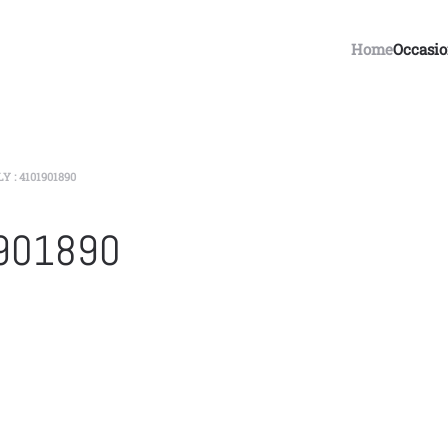
Home
Occasi
Y : 4101901890
1901890