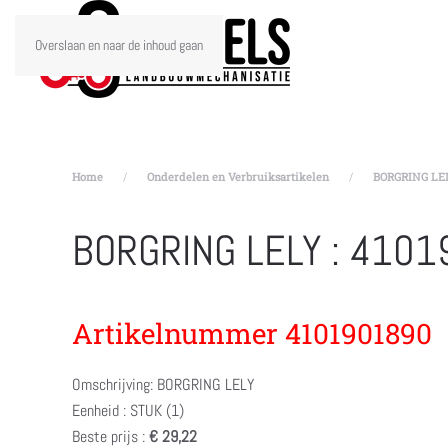
Overslaan en naar de inhoud gaan
Home
Onderdelen en Verbruiksartikelen
BORGRING LEL
BORGRING LELY : 410
Artikelnummer 4101901890
Omschrijving: BORGRING LELY
Eenheid : STUK (1)
Beste prijs :
€ 29,22