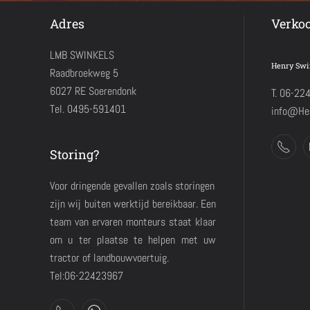
Adres
Verko
LMB SWINKELS
Henry Swi
Raadbroekweg 5
6027 RE Soerendonk
T. 06-22
Tel. 0495-591401
info@Hen
Storing?
Voor dringende gevallen zoals storingen
zijn wij buiten werktijd bereikbaar. Een
team van ervaren monteurs staat klaar
om u ter plaatse te helpen met uw
tractor of landbouwvoertuig.
Tel:06-22423967