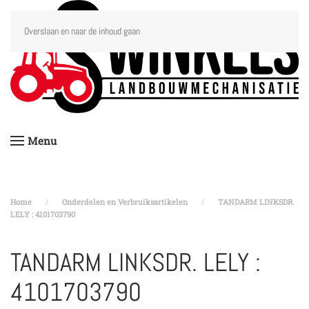
Overslaan en naar de inhoud gaan
Menu
Home
Onderdelen en Verbruiksartikelen
TANDARM LINKSDR.
LELY : 4101703790
TANDARM LINKSDR. LELY :
4101703790