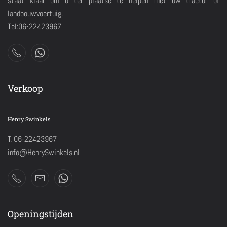
staat klaar om u ter plaatse te helpen met uw tractor of
landbouwvoertuig.
Tel:06-22423967
Verkoop
Henry Swinkels
T. 06-22423967
info@HenrySwinkels.nl
Openingstijden