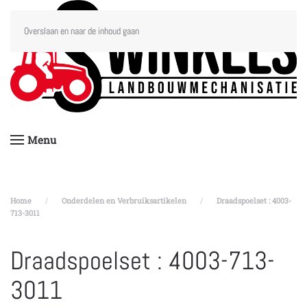
Overslaan en naar de inhoud gaan
Menu
Home
Onderdelen en Verbruiksartikelen
Draadspoelset : 4003-
713-3011
Draadspoelset : 4003-713-
3011