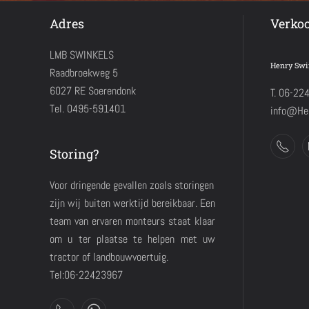
Adres
Verko
LMB SWINKELS
Henry Swi
Raadbroekweg 5
6027 RE Soerendonk
T. 06-22
Tel. 0495-591401
info@Hen
Storing?
Voor dringende gevallen zoals storingen
zijn wij buiten werktijd bereikbaar. Een
team van ervaren monteurs staat klaar
om u ter plaatse te helpen met uw
tractor of landbouwvoertuig.
Tel:06-22423967