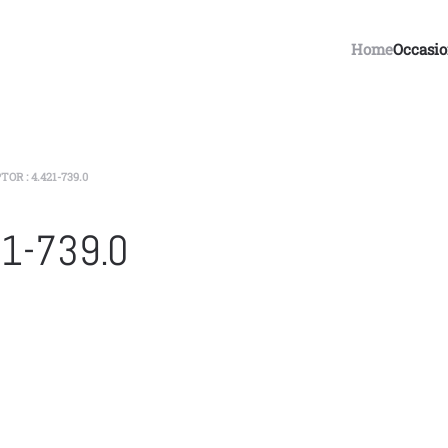
Home
Occasi
OR : 4.421-739.0
21-739.0