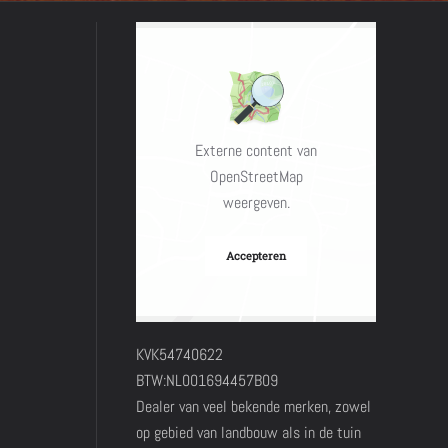
Externe content van
OpenStreetMap
weergeven.
Accepteren
KVK54740622
BTW:NL001694457B09
Dealer van veel bekende merken, zowel
op gebied van landbouw als in de tuin