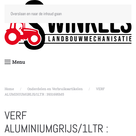
Overslaan en naar de inhoud gaan
Menu
Home
Onderdelen en Verbruiksartikelen
VERF
ALUMINIUMGRIJS/1LTR : 3931695M5
VERF
ALUMINIUMGRIJS/1LTR :