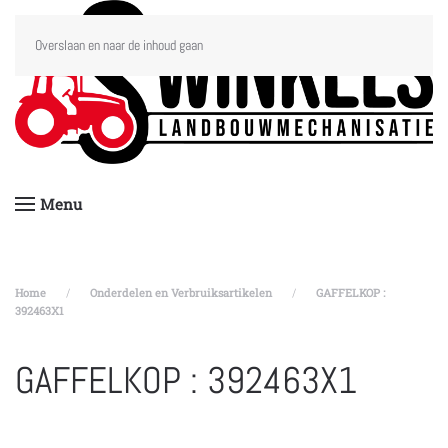
Overslaan en naar de inhoud gaan
Menu
Home
Onderdelen en Verbruiksartikelen
GAFFELKOP :
392463X1
GAFFELKOP : 392463X1