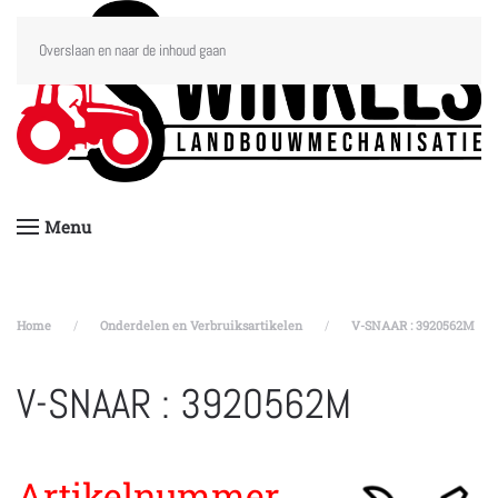
Overslaan en naar de inhoud gaan
Menu
Home
Onderdelen en Verbruiksartikelen
V-SNAAR : 3920562M
V-SNAAR : 3920562M
Artikelnummer