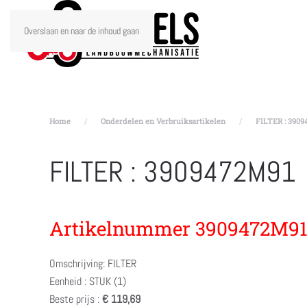
Overslaan en naar de inhoud gaan
Home
Onderdelen en Verbruiksartikelen
FILTER : 390
FILTER : 3909472M91
Artikelnummer 3909472M9
Omschrijving: FILTER
Eenheid : STUK (1)
Beste prijs :
€ 119,69