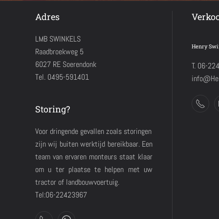
Adres
Verko
LMB SWINKELS
Henry Swi
Raadbroekweg 5
6027 RE Soerendonk
T. 06-22
Tel. 0495-591401
info@Hen
Storing?
Voor dringende gevallen zoals storingen
zijn wij buiten werktijd bereikbaar. Een
team van ervaren monteurs staat klaar
om u ter plaatse te helpen met uw
tractor of landbouwvoertuig.
Tel:06-22423967