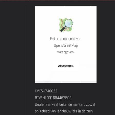
Externe content van
OpenStreetMap
weergeven.
Accepteren
KVK54740622
BTW:NL001694457B09
Dealer van veel bekende merken, zowel
op gebied van landbouw als in de tuin