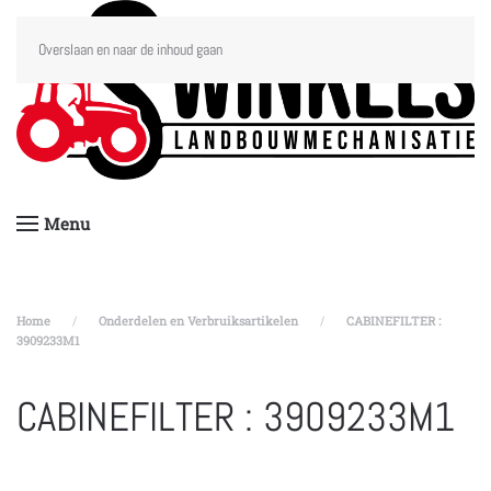
Overslaan en naar de inhoud gaan
Menu
Home
Onderdelen en Verbruiksartikelen
CABINEFILTER :
3909233M1
CABINEFILTER : 3909233M1