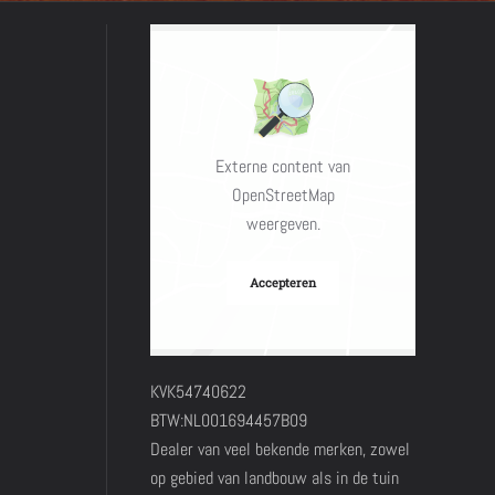
Externe content van
OpenStreetMap
weergeven.
Accepteren
KVK54740622
BTW:NL001694457B09
Dealer van veel bekende merken, zowel
op gebied van landbouw als in de tuin