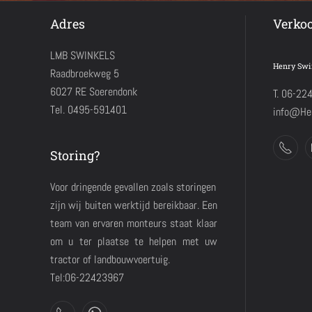
Adres
Verko
LMB SWINKELS
Henry Swi
Raadbroekweg 5
6027 RE Soerendonk
T. 06-22
Tel. 0495-591401
info@Hen
Storing?
Voor dringende gevallen zoals storingen
zijn wij buiten werktijd bereikbaar. Een
team van ervaren monteurs staat klaar
om u ter plaatse te helpen met uw
tractor of landbouwvoertuig.
Tel:06-22423967