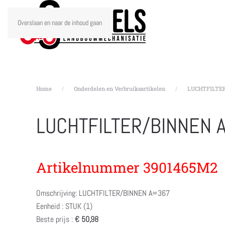
Overslaan en naar de inhoud gaan
Home
Onderdelen en Verbruiksartikelen
LUCHTFILTER
LUCHTFILTER/BINNEN 
Artikelnummer 3901465M2
Omschrijving: LUCHTFILTER/BINNEN A=367
Eenheid : STUK (1)
Beste prijs :
€ 50,98