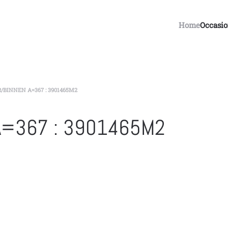
Home
Occasi
/BINNEN A=367 : 3901465M2
A=367 : 3901465M2