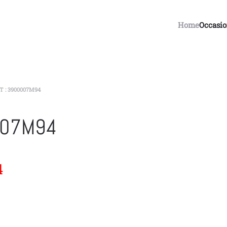
Home
Occasi
 : 3900007M94
007M94
4