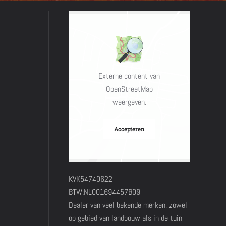
Externe content van
OpenStreetMap
weergeven.
Accepteren
KVK54740622
BTW:NL001694457B09
Dealer van veel bekende merken, zowel
op gebied van landbouw als in de tuin