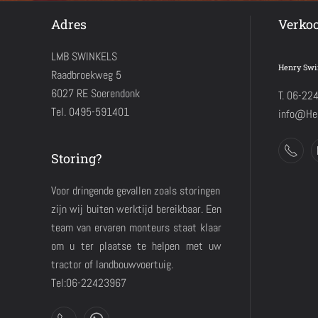
Adres
Verko
LMB SWINKELS
Henry Swi
Raadbroekweg 5
6027 RE Soerendonk
T. 06-22
Tel. 0495-591401
info@Hen
Storing?
Voor dringende gevallen zoals storingen
zijn wij buiten werktijd bereikbaar. Een
team van ervaren monteurs staat klaar
om u ter plaatse te helpen met uw
tractor of landbouwvoertuig.
Tel:06-22423967