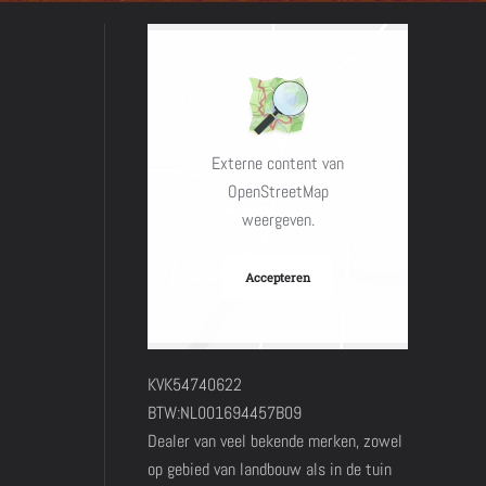
Externe content van
OpenStreetMap
weergeven.
Accepteren
KVK54740622
BTW:NL001694457B09
Dealer van veel bekende merken, zowel
op gebied van landbouw als in de tuin