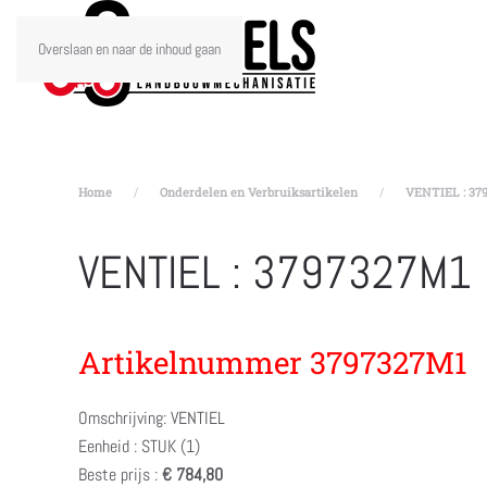
Overslaan en naar de inhoud gaan
Home
Onderdelen en Verbruiksartikelen
VENTIEL : 37
VENTIEL : 3797327M1
Artikelnummer 3797327M1
Omschrijving: VENTIEL
Eenheid : STUK (1)
Beste prijs :
€ 784,80