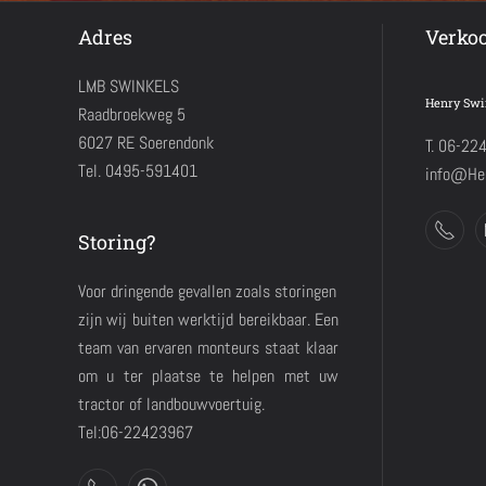
Adres
Verko
LMB SWINKELS
Henry Swi
Raadbroekweg 5
6027 RE Soerendonk
T. 06-22
Tel. 0495-591401
info@Hen
Storing?
Voor dringende gevallen zoals storingen
zijn wij buiten werktijd bereikbaar. Een
team van ervaren monteurs staat klaar
om u ter plaatse te helpen met uw
tractor of landbouwvoertuig.
Tel:06-22423967