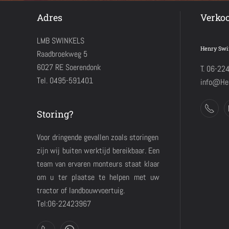
Adres
Verko
LMB SWINKELS
Henry Swi
Raadbroekweg 5
6027 RE Soerendonk
T. 06-22
Tel. 0495-591401
info@Hen
Storing?
Voor dringende gevallen zoals storingen
zijn wij buiten werktijd bereikbaar. Een
team van ervaren monteurs staat klaar
om u ter plaatse te helpen met uw
tractor of landbouwvoertuig.
Tel:06-22423967