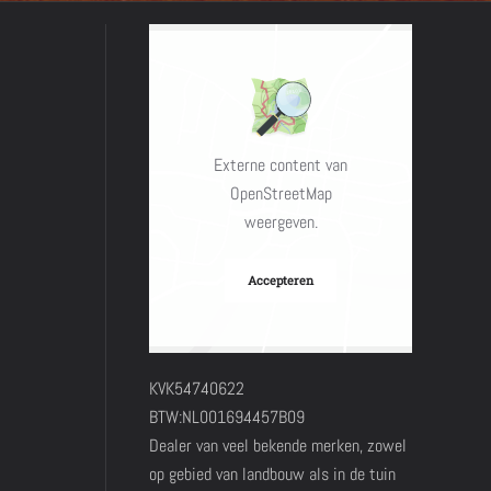
Externe content van
OpenStreetMap
weergeven.
Accepteren
KVK54740622
BTW:NL001694457B09
Dealer van veel bekende merken, zowel
op gebied van landbouw als in de tuin