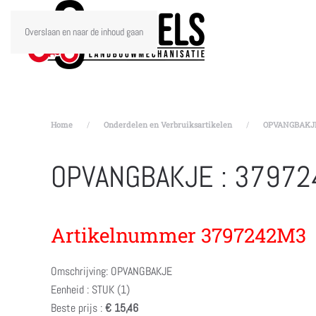
Overslaan en naar de inhoud gaan
Home
Onderdelen en Verbruiksartikelen
OPVANGBAKJE
OPVANGBAKJE : 3797
Artikelnummer 3797242M3
Omschrijving: OPVANGBAKJE
Eenheid : STUK (1)
Beste prijs :
€ 15,46