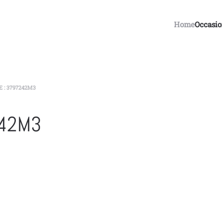
Home
Occasi
 : 3797242M3
242M3