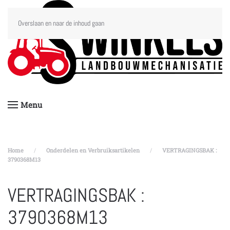
Overslaan en naar de inhoud gaan
Menu
Home
Onderdelen en Verbruiksartikelen
VERTRAGINGSBAK :
3790368M13
VERTRAGINGSBAK :
3790368M13