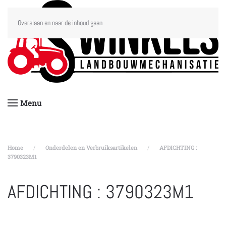
Overslaan en naar de inhoud gaan
Menu
Home
Onderdelen en Verbruiksartikelen
AFDICHTING :
3790323M1
AFDICHTING : 3790323M1