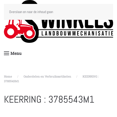
Overslaan en naar de inhoud gaan
Menu
Home
Onderdelen en Verbruiksartikelen
KEERRING :
3785543M1
KEERRING : 3785543M1