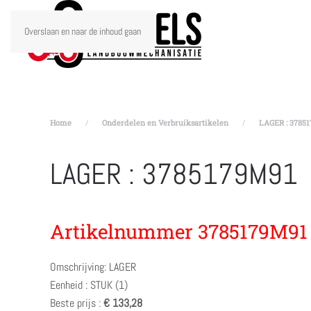
Overslaan en naar de inhoud gaan
Home
Onderdelen en Verbruiksartikelen
LAGER : 3785
LAGER : 3785179M91
Artikelnummer 3785179M91
Omschrijving: LAGER
Eenheid : STUK (1)
Beste prijs :
€ 133,28