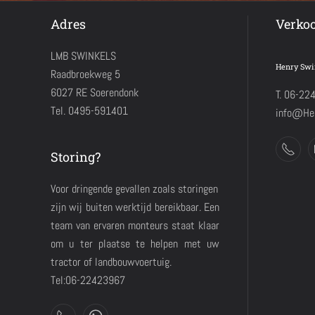
Adres
Verko
LMB SWINKELS
Henry Swi
Raadbroekweg 5
6027 RE Soerendonk
T. 06-22
Tel. 0495-591401
info@Hen
Storing?
Voor dringende gevallen zoals storingen
zijn wij buiten werktijd bereikbaar. Een
team van ervaren monteurs staat klaar
om u ter plaatse te helpen met uw
tractor of landbouwvoertuig.
Tel:06-22423967