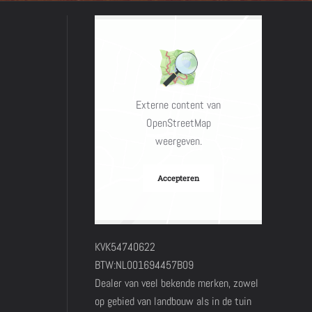
Externe content van
OpenStreetMap
weergeven.
Accepteren
KVK54740622
BTW:NL001694457B09
Dealer van veel bekende merken, zowel
op gebied van landbouw als in de tuin