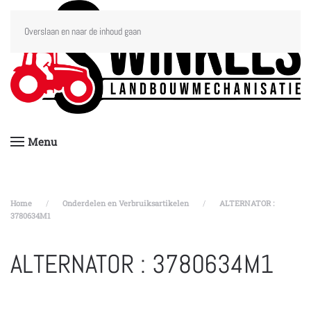
Overslaan en naar de inhoud gaan
Menu
Home
Onderdelen en Verbruiksartikelen
ALTERNATOR :
3780634M1
ALTERNATOR : 3780634M1