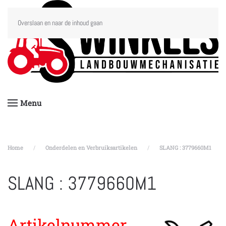
Overslaan en naar de inhoud gaan
Menu
Home
Onderdelen en Verbruiksartikelen
SLANG : 3779660M1
SLANG : 3779660M1
Artikelnummer