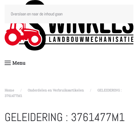
Overslaan en naar de inhoud gaan
Menu
Home
Onderdelen en Verbruiksartikelen
GELEIDERING :
3761477M1
GELEIDERING : 3761477M1