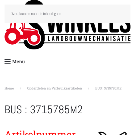
Overslaan en naar de inhoud gaan
Menu
Home
Onderdelen en Verbruiksartikelen
BUS : 3715785M2
BUS : 3715785M2
Artikelnummer