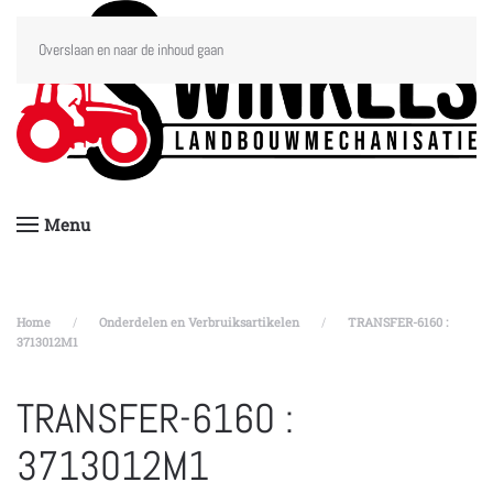
Overslaan en naar de inhoud gaan
Menu
Home
Onderdelen en Verbruiksartikelen
TRANSFER-6160 :
3713012M1
TRANSFER-6160 :
3713012M1