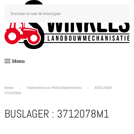
Overslaan en naar de inhoud gaan
Menu
Home
Onderdelen en Verbruiksartikelen
BUSLAGER :
3712078M1
BUSLAGER : 3712078M1