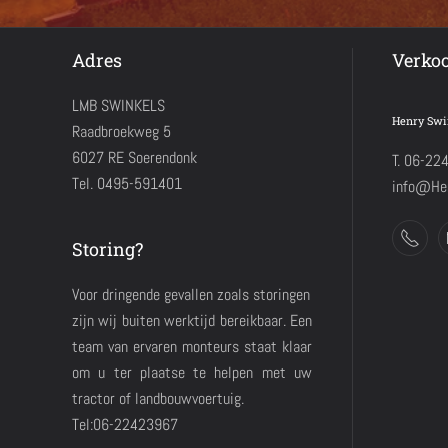
Adres
Verko
LMB SWINKELS
Henry Swi
Raadbroekweg 5
6027 RE Soerendonk
T. 06-22
Tel. 0495-591401
info@Hen
Storing?
Voor dringende gevallen zoals storingen
zijn wij buiten werktijd bereikbaar. Een
team van ervaren monteurs staat klaar
om u ter plaatse te helpen met uw
tractor of landbouwvoertuig.
Tel:06-22423967