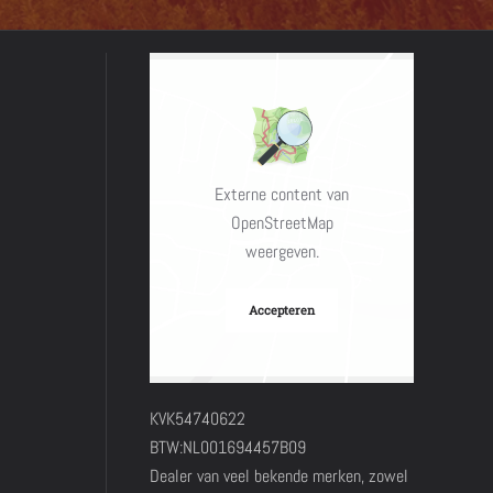
Externe content van
OpenStreetMap
weergeven.
Accepteren
KVK54740622
BTW:NL001694457B09
Dealer van veel bekende merken, zowel