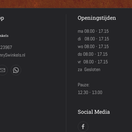
op
Openingstijden
ma 08.00 - 17.15
nkels
di 08.00 - 17.15
wo 08.00 - 17.15
423967
do 08.00 - 17.15
rySwinkels.nl
vr 08.00 - 17.15
za Gesloten
Pauze:
12.30 - 13.00
Social Media