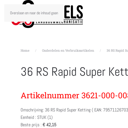
Overslaan en naar de inhoud gaan
Home
Onderdelen en Verbruiksartikelen
36 RS Rapid Su
36 RS Rapid Super Ket
Artikelnummer 3621-000-00
Omschrijving: 36 RS Rapid Super Ketting ( EAN: 79571126703
Eenheid : STUK (1)
Beste prijs :
€ 42,15