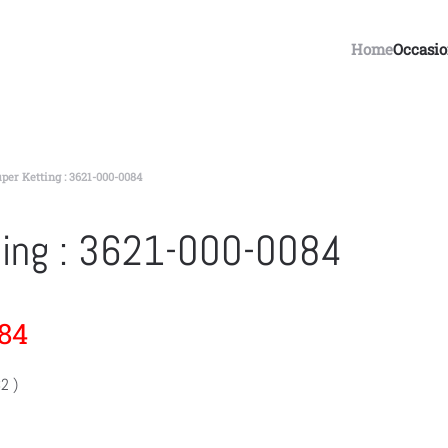
Home
Occasi
per Ketting : 3621-000-0084
ting : 3621-000-0084
84
2 )