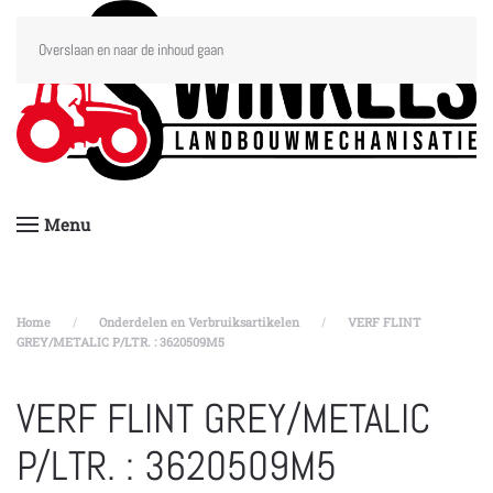
Overslaan en naar de inhoud gaan
Menu
Home
Onderdelen en Verbruiksartikelen
VERF FLINT
GREY/METALIC P/LTR. : 3620509M5
VERF FLINT GREY/METALIC
P/LTR. : 3620509M5