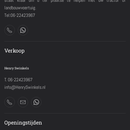
staat klaar om u ter plaatse te helpen met uw tractor of
landbouwvoertuig.
Tel:06-22423967
Verkoop
Henry Swinkels
T. 06-22423967
info@HenrySwinkels.nl
Openingstijden