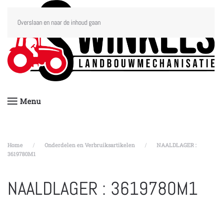
Overslaan en naar de inhoud gaan
Menu
Home
Onderdelen en Verbruiksartikelen
NAALDLAGER :
3619780M1
NAALDLAGER : 3619780M1