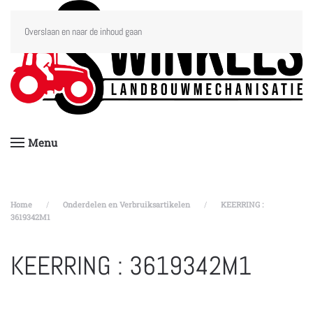
Overslaan en naar de inhoud gaan
Menu
Home
Onderdelen en Verbruiksartikelen
KEERRING :
3619342M1
KEERRING : 3619342M1