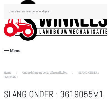
Overslaan en naar de inhoud gaan
Menu
Home
Onderdelen en Verbruiksartikelen
SLANG ONDER :
3619055M1
SLANG ONDER : 3619055M1