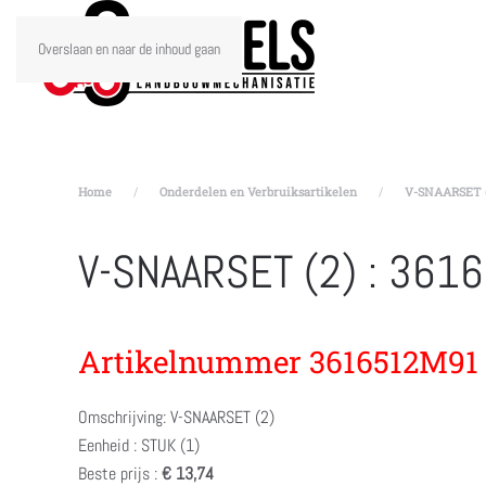
Overslaan en naar de inhoud gaan
Home
Onderdelen en Verbruiksartikelen
V-SNAARSET (
V-SNAARSET (2) : 36
Artikelnummer 3616512M91
Omschrijving: V-SNAARSET (2)
Eenheid : STUK (1)
Beste prijs :
€ 13,74