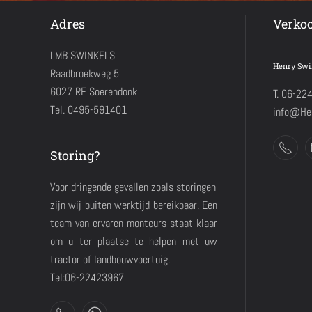
Adres
Verko
LMB SWINKELS
Henry Swi
Raadbroekweg 5
6027 RE Soerendonk
T. 06-22
Tel. 0495-591401
info@Hen
Storing?
Voor dringende gevallen zoals storingen
zijn wij buiten werktijd bereikbaar. Een
team van ervaren monteurs staat klaar
om u ter plaatse te helpen met uw
tractor of landbouwvoertuig.
Tel:06-22423967