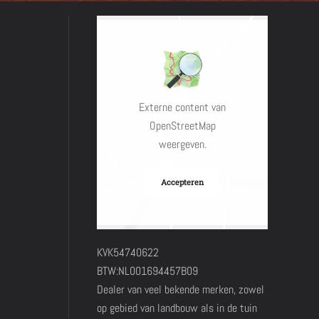
Externe content van
OpenStreetMap
weergeven.
Accepteren
KVK54740622
BTW:NL001694457B09
Dealer van veel bekende merken, zowel
op gebied van landbouw als in de tuin