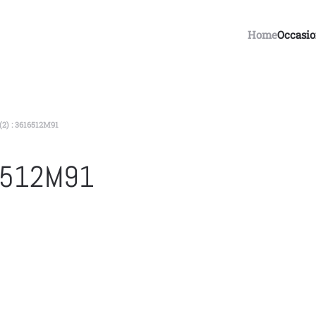
Home
Occasi
2) : 3616512M91
16512M91