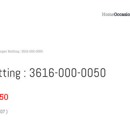
Home
Occasi
uper Ketting : 3616-000-0050
tting : 3616-000-0050
50
107 )