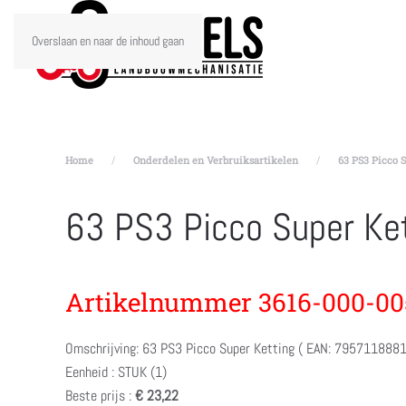
Overslaan en naar de inhoud gaan
Home
Onderdelen en Verbruiksartikelen
63 PS3 Picco S
63 PS3 Picco Super Ke
Artikelnummer 3616-000-00
Omschrijving: 63 PS3 Picco Super Ketting ( EAN: 795711888
Eenheid : STUK (1)
Beste prijs :
€ 23,22