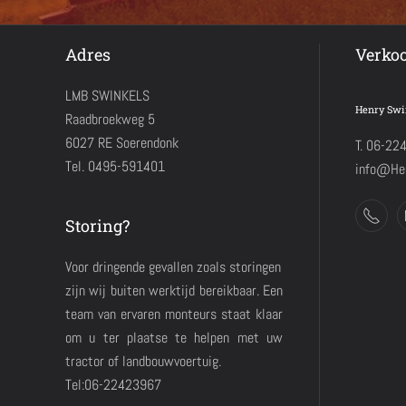
Adres
Verko
LMB SWINKELS
Henry Swi
Raadbroekweg 5
6027 RE Soerendonk
T. 06-22
Tel. 0495-591401
info@Hen
Storing?
Voor dringende gevallen zoals storingen
zijn wij buiten werktijd bereikbaar. Een
team van ervaren monteurs staat klaar
om u ter plaatse te helpen met uw
tractor of landbouwvoertuig.
Tel:06-22423967