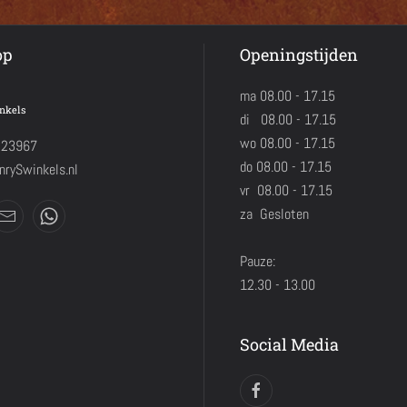
op
Openingstijden
ma 08.00 - 17.15
nkels
di 08.00 - 17.15
wo 08.00 - 17.15
423967
do 08.00 - 17.15
rySwinkels.nl
vr 08.00 - 17.15
za Gesloten
Pauze:
12.30 - 13.00
Social Media