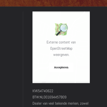
Externe content van
OpenStreetMap
weergeven.
Accepteren
KVK54740622
BTW:NL001694457B09
Dealer van veel bekende merken, zowel