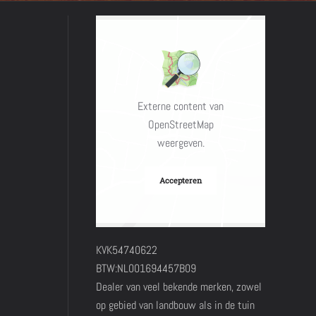
Externe content van
OpenStreetMap
weergeven.
Accepteren
KVK54740622
BTW:NL001694457B09
Dealer van veel bekende merken, zowel
op gebied van landbouw als in de tuin