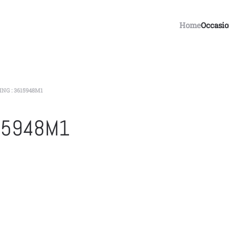
Home
Occasi
ING : 3615948M1
615948M1