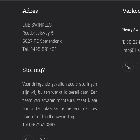
Adres
Verko
LMB SWINKELS
Henry Swi
Raadbroekweg 5
6027 RE Soerendonk
T. 06-22
Tel. 0495-591401
info@Hen
Storing?
Voor dringende gevallen zoals storingen
zijn wij buiten werktijd bereikbaar. Een
team van ervaren monteurs staat klaar
om u ter plaatse te helpen met uw
tractor of landbouwvoertuig.
Tel:06-22423967