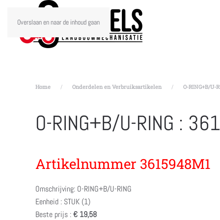
Overslaan en naar de inhoud gaan
Home
Onderdelen en Verbruiksartikelen
O-RING+B/U-R
O-RING+B/U-RING : 3
Artikelnummer 3615948M1
Omschrijving: O-RING+B/U-RING
Eenheid : STUK (1)
Beste prijs :
€ 19,58