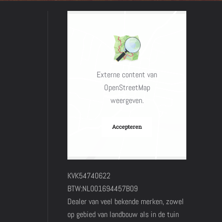
Externe content van
OpenStreetMap
weergeven.
Accepteren
KVK54740622
BTW:NL001694457B09
Dealer van veel bekende merken, zowel
op gebied van landbouw als in de tuin