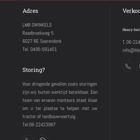
Adres
Verko
LMB SWINKELS
Henry Swi
Raadbroekweg 5
6027 RE Soerendonk
T. 06-22
Tel. 0495-591401
info@Hen
Storing?
Voor dringende gevallen zoals storingen
zijn wij buiten werktijd bereikbaar. Een
team van ervaren monteurs staat klaar
om u ter plaatse te helpen met uw
tractor of landbouwvoertuig.
Tel:06-22423967