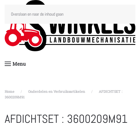
Overslaan en naar de inhoud gaan
Menu
Home
Onderdelen en Verbruiksartikelen
AFDICHTSET :
3600209M91
AFDICHTSET : 3600209M91