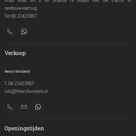
staat klaar om u ter plaatse te helpen met uw tractor of
landbouwvoertuig.
Tel:06-22423967
Verkoop
Henry Swinkels
T. 06-22423967
info@HenrySwinkels.nl
Openingstijden