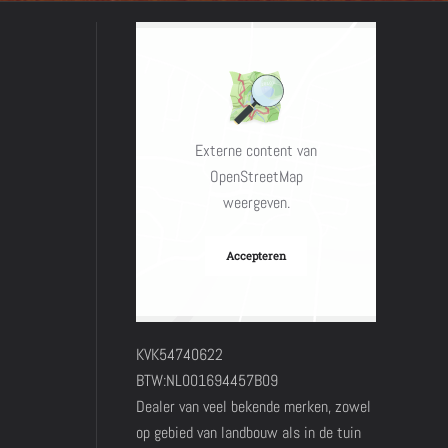
Externe content van
OpenStreetMap
weergeven.
Accepteren
KVK54740622
BTW:NL001694457B09
Dealer van veel bekende merken, zowel
op gebied van landbouw als in de tuin