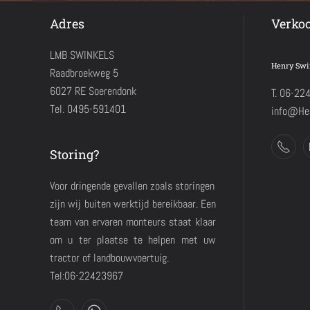
Adres
Verko
LMB SWINKELS
Henry Swi
Raadbroekweg 5
6027 RE Soerendonk
T. 06-22
Tel. 0495-591401
info@Hen
Storing?
Voor dringende gevallen zoals storingen
zijn wij buiten werktijd bereikbaar. Een
team van ervaren monteurs staat klaar
om u ter plaatse te helpen met uw
tractor of landbouwvoertuig.
Tel:06-22423967